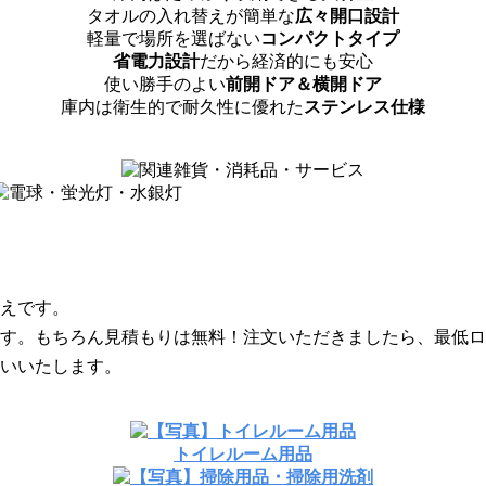
タオルの入れ替えが簡単な
広々開口設計
軽量で場所を選ばない
コンパクトタイプ
省電力設計
だから経済的にも安心
使い勝手のよい
前開ドア＆横開ドア
庫内は衛生的で耐久性に優れた
ステンレス仕様
えです。
す。もちろん見積もりは無料！注文いただきましたら、最低ロ
いいたします。
トイレルーム用品